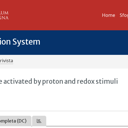
Home
Sfo
tion System
rivista
 activated by proton and redox stimuli
ompleta (DC)