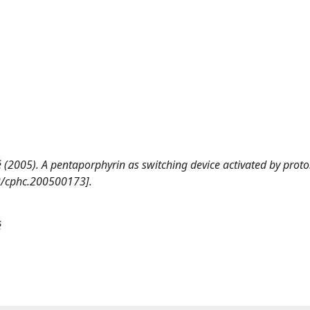
dié (2005). A pentaporphyrin as switching device activated by prot
2/cphc.200500173].
é