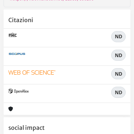
Citazioni
ND
ND
ND
ND
social impact