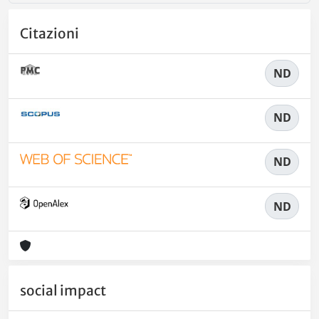
Citazioni
ND
ND
ND
ND
social impact