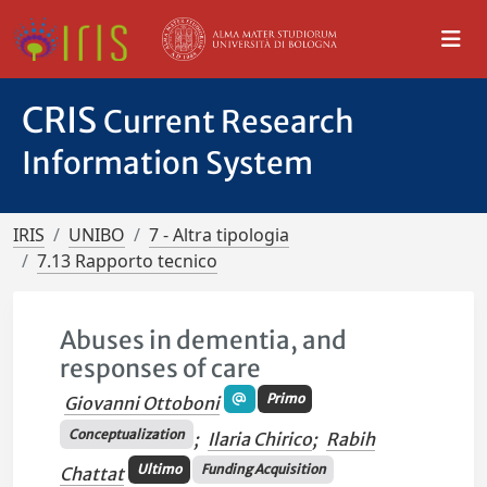
CRIS
Current Research
Information System
IRIS
UNIBO
7 - Altra tipologia
7.13 Rapporto tecnico
Abuses in dementia, and
responses of care
Primo
Giovanni Ottoboni
Conceptualization
;
Ilaria Chirico
;
Rabih
Ultimo
Funding Acquisition
Chattat