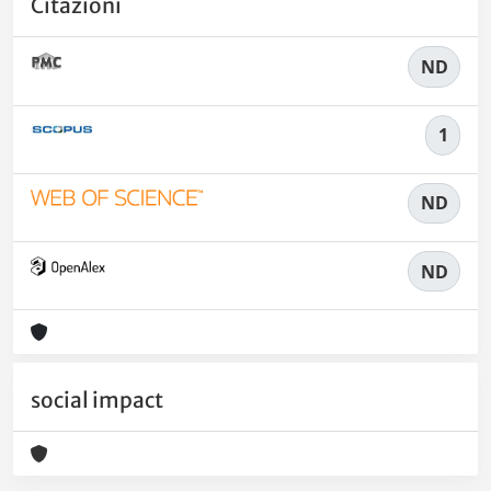
Citazioni
ND
1
ND
ND
social impact