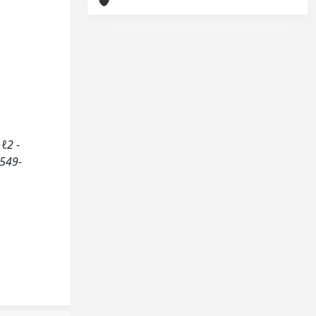
 ℓ2 -
5549-