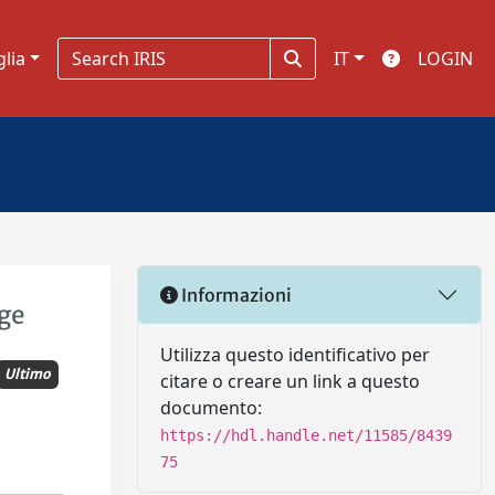
glia
IT
LOGIN
Informazioni
age
Utilizza questo identificativo per
Ultimo
citare o creare un link a questo
documento:
https://hdl.handle.net/11585/8439
75