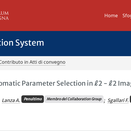
Home
Sfo
tion System
Contributo in Atti di convegno
tomatic Parameter Selection in ℓ2 - ℓ2 Im
Penultimo
Membro del Collaboration Group
Lanza A.
;
Sgallari F.