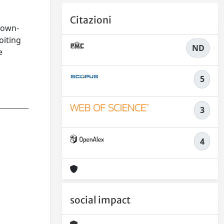
Citazioni
down-
oiting
ND
e
5
3
4
social impact