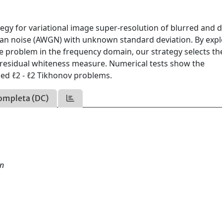
gy for variational image super-resolution of blurred and 
an noise (AWGN) with unknown standard deviation. By expl
he problem in the frequency domain, our strategy selects th
 residual whiteness measure. Numerical tests show the
sed ℓ2 - ℓ2 Tikhonov problems.
ompleta (DC)
on