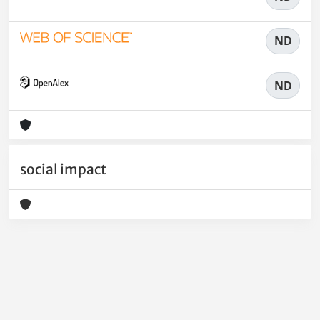
ND
ND
social impact