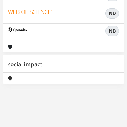
ND
ND
social impact