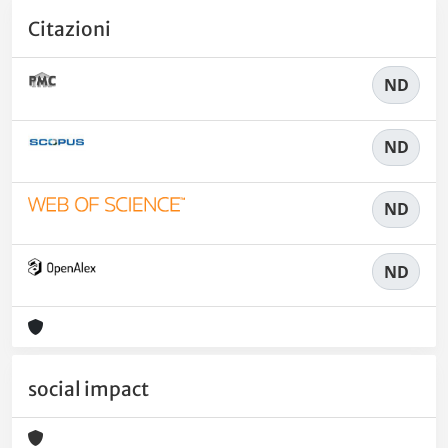
Citazioni
ND
ND
ND
ND
social impact