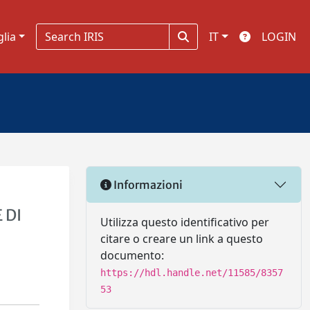
glia
IT
LOGIN
Informazioni
 DI
Utilizza questo identificativo per
citare o creare un link a questo
documento:
https://hdl.handle.net/11585/8357
53