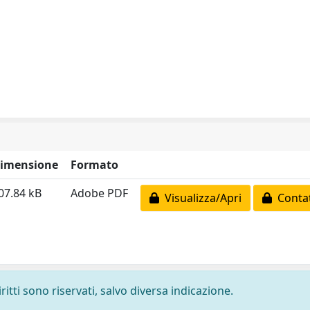
imensione
Formato
07.84 kB
Adobe PDF
Visualizza/Apri
Contat
ritti sono riservati, salvo diversa indicazione.