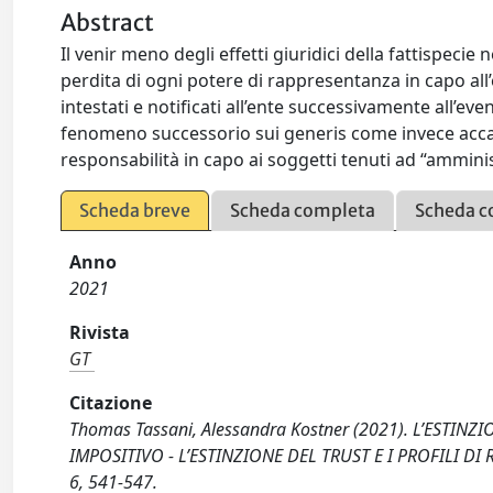
Abstract
Il venir meno degli effetti giuridici della fattispecie
perdita di ogni potere di rappresentanza in capo all’e
intestati e notificati all’ente successivamente all’eve
fenomeno successorio sui generis come invece accade
responsabilità in capo ai soggetti tenuti ad “amminist
Scheda breve
Scheda completa
Scheda c
Anno
2021
Rivista
GT
Citazione
Thomas Tassani, Alessandra Kostner (2021). L’ESTI
IMPOSITIVO - L’ESTINZIONE DEL TRUST E I PROFILI DI
6, 541-547.