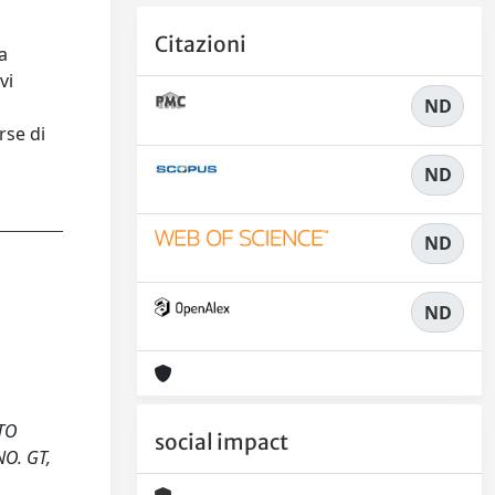
Citazioni
la
vi
ND
n
rse di
ND
ND
ND
TTO
social impact
NO. GT,