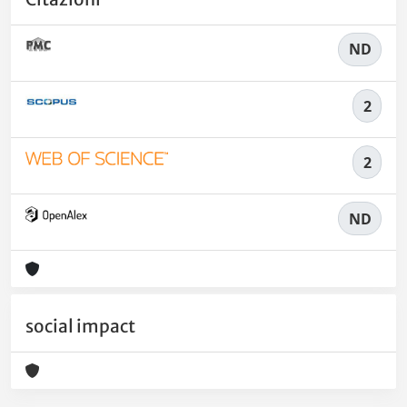
ND
2
2
ND
social impact