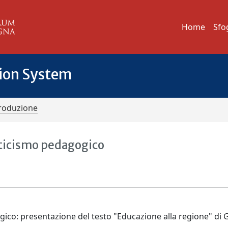
Home
Sfo
tion System
troduzione
aticismo pedagogico
ico: presentazione del testo "Educazione alla regione" di G