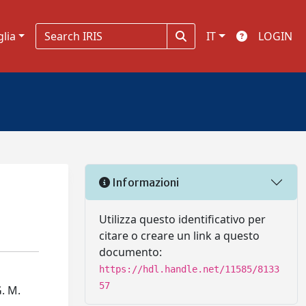
glia
IT
LOGIN
Informazioni
Utilizza questo identificativo per
citare o creare un link a questo
documento:
https://hdl.handle.net/11585/8133
57
. M.