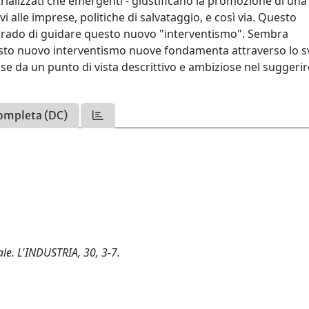
trializzati che emergenti - giustificano la promozione di una 
i alle imprese, politiche di salvataggio, e così via. Questo
n grado di guidare questo nuovo "interventismo". Sembra
esto nuovo interventismo nuove fondamenta attraverso lo s
ose da un punto di vista descrittivo e ambiziose nel suggerir
ompleta (DC)
ale. L'INDUSTRIA, 30, 3-7.