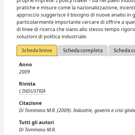
proprie imprese. I policy maker - sia nei paesi indus
pratiche e misure come la nazionalizzazione, incentiv
approccio suggerisce il bisogno di nuove analisi i
particolarmente importante cercare di offrire a qu
di linee di ricerca che siano allo stesso tempo rigor
soluzioni di politica industriale.
Scheda breve
Scheda completa
Scheda c
Anno
2009
Rivista
L'INDUSTRIA
Citazione
Di Tommaso M.R. (2009). Industrie, governi e crisi glob
Tutti gli autori
Di Tommaso M.R.