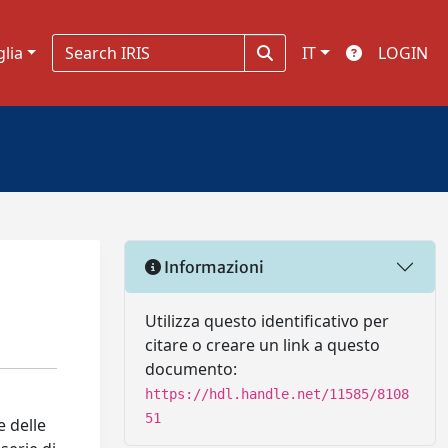
glia
IT
LOGIN
Informazioni
Utilizza questo identificativo per
citare o creare un link a questo
documento:
https://hdl.handle.net/11585/8108
51
e delle