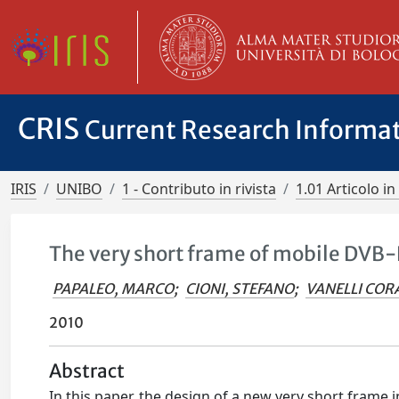
CRIS
Current Research Informa
IRIS
UNIBO
1 - Contributo in rivista
1.01 Articolo in 
The very short frame of mobile DVB
PAPALEO, MARCO
;
CIONI, STEFANO
;
VANELLI COR
2010
Abstract
In this paper, the design of a new very short fram