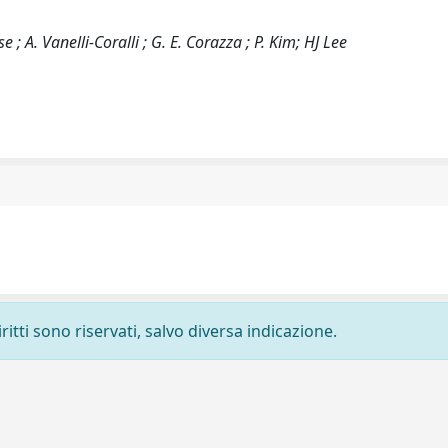
e ; A. Vanelli-Coralli ; G. E. Corazza ; P. Kim; HJ Lee
ritti sono riservati, salvo diversa indicazione.