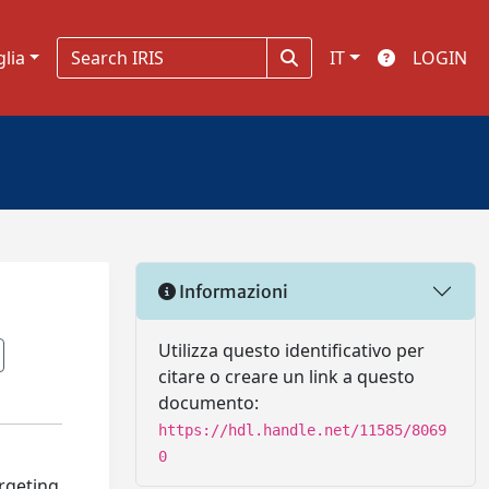
glia
IT
LOGIN
Informazioni
Utilizza questo identificativo per
citare o creare un link a questo
documento:
https://hdl.handle.net/11585/8069
0
argeting