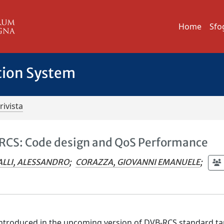
Home
Sfo
tion System
rivista
-RCS: Code design and QoS Performance
ALLI, ALESSANDRO
;
CORAZZA, GIOVANNI EMANUELE
;
e introduced in the upcoming version of DVB-RCS standard t