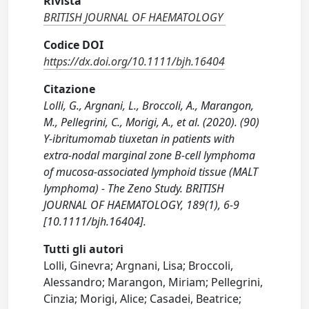
Rivista
BRITISH JOURNAL OF HAEMATOLOGY
Codice DOI
https://dx.doi.org/10.1111/bjh.16404
Citazione
Lolli, G., Argnani, L., Broccoli, A., Marangon,
M., Pellegrini, C., Morigi, A., et al. (2020). (90)
Y-ibritumomab tiuxetan in patients with
extra-nodal marginal zone B-cell lymphoma
of mucosa-associated lymphoid tissue (MALT
lymphoma) - The Zeno Study. BRITISH
JOURNAL OF HAEMATOLOGY, 189(1), 6-9
[10.1111/bjh.16404].
Tutti gli autori
Lolli, Ginevra; Argnani, Lisa; Broccoli,
Alessandro; Marangon, Miriam; Pellegrini,
Cinzia; Morigi, Alice; Casadei, Beatrice;