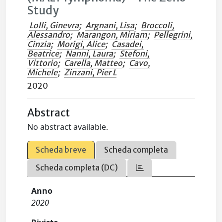
Study
Lolli, Ginevra
;
Argnani, Lisa
;
Broccoli,
Alessandro
;
Marangon, Miriam
;
Pellegrini,
Cinzia
;
Morigi, Alice
;
Casadei,
Beatrice
;
Nanni, Laura
;
Stefoni,
Vittorio
;
Carella, Matteo
;
Cavo,
Michele
;
Zinzani, Pier L
2020
Abstract
No abstract available.
Scheda breve
Scheda completa
Scheda completa (DC)
Anno
2020