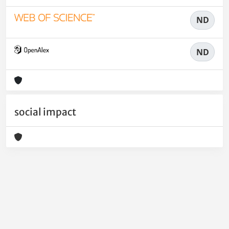
ND
ND
social impact
Powered by
IRIS
-
about IRIS
-