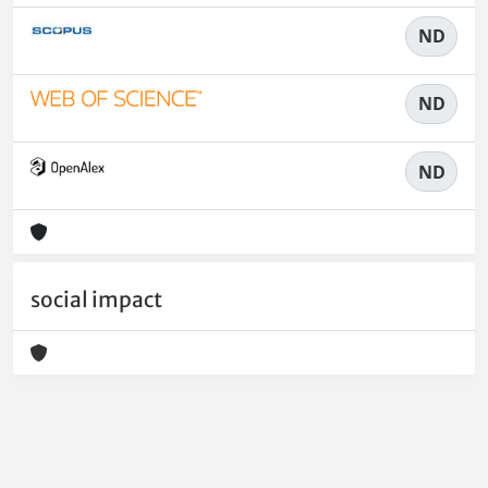
ND
ND
ND
social impact