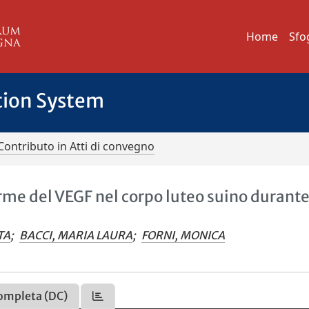
Home
Sfo
tion System
Contributo in Atti di convegno
rme del VEGF nel corpo luteo suino durante 
TA
;
BACCI, MARIA LAURA
;
FORNI, MONICA
ompleta (DC)