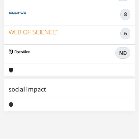
8
6
ND
social impact