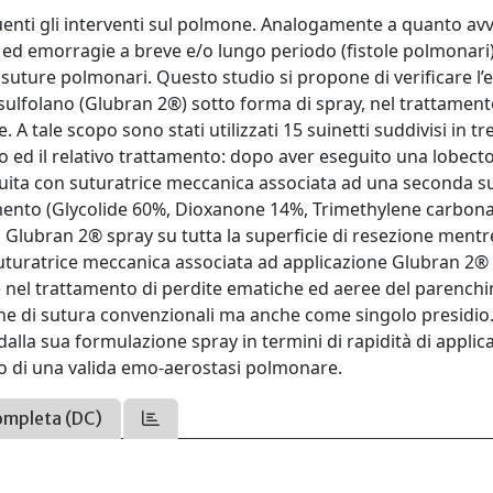
enti gli interventi sul polmone. Analogamente a quanto avv
e ed emorragie a breve e/o lungo periodo (fistole polmonari
suture polmonari. Questo studio si propone di verificare l’e
isulfolano (Glubran 2®) sotto forma di spray, nel trattament
tale scopo sono stati utilizzati 15 suinetti suddivisi in tr
ito ed il relativo trattamento: dopo aver eseguito una lobec
eguita con suturatrice meccanica associata ad una seconda s
lamento (Glycolide 60%, Dioxanone 14%, Trimethylene carbon
i Glubran 2® spray su tutta la superficie di resezione mentre
uturatrice meccanica associata ad applicazione Glubran 2® 
ce nel trattamento di perdite ematiche ed aeree del parench
 di sutura convenzionali ma anche come singolo presidio.
 dalla sua formulazione spray in termini di rapidità di applic
nto di una valida emo-aerostasi polmonare.
ompleta (DC)