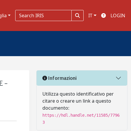
glia
IT
LOGIN
Informazioni
E -
Utilizza questo identificativo per
citare o creare un link a questo
documento:
https://hdl.handle.net/11585/7796
3