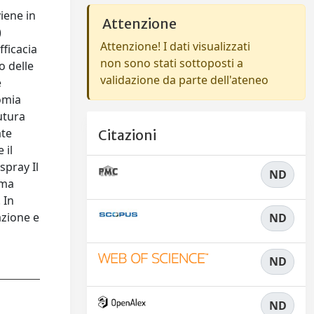
iene in
Attenzione
)
Attenzione! I dati visualizzati
fficacia
non sono stati sottoposti a
o delle
validazione da parte dell'ateneo
e
tomia
utura
ate
Citazioni
 il
spray Il
ND
ima
 In
azione e
ND
ND
ND