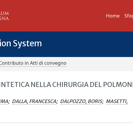
Home
Sfo
tion System
Contributo in Atti di convegno
SINTETICA NELLA CHIRURGIA DEL POLMON
EMMA
;
DALLA, FRANCESCA
;
DALPOZZO, BORIS
;
MASETTI,