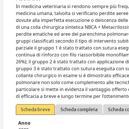
In medicina veterinaria si rendono sempre più frequ
medicina umana, talvolta si verificano perdite aere
dovute alla imperfetta esecuzione o deiscenza delle 
di una colla chirurgica sintetica NBCA + Metacriloss
perdite ematiche ed aree del parenchima polmonare. A 
gruppi classificati secondo il tipo di intervento sub
parziale il gruppo 1 è stato trattato con sutura es
continua di rinforzo con filo riassorbibile monofi
26%); il gruppo 2 è stato trattato con applicazione d
gruppo 3 è stato trattato con sutura eseguita con s
collante chirurgico in esame si è dimostrato effica
polmonare non solo come complemento alle tecniche
particolare si mette in evidenza il vantaggio offerto
di efficacia a breve e lungo termine per l’ottenime
Scheda breve
Scheda completa
Scheda c
Anno