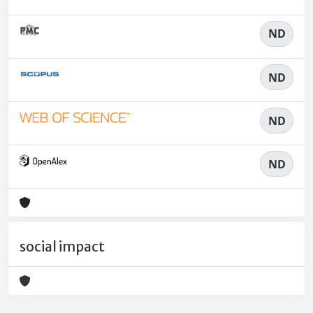
ND
ND
ND
ND
social impact