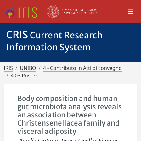
CRIS
Current Research
Information System
IRIS
UNIBO
4 - Contributo in Atti di convegno
4.03 Poster
Body composition and human
gut microbiota analysis reveals
an association between
Christensenellacea family and
visceral adiposity
Aurelia Santoro
;
Teresa Tavella
;
Simone