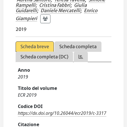
Rampelli
;
Cristina Fabbri
;
Giulia
Guidarelli
;
Daniele Mercatelli
;
Enrico
Giampieri
2019
Scheda breve
Scheda completa
Scheda completa (DC)
Anno
2019
Titolo del volume
ECR 2019
Codice DOI
https://dx.doi.org/10.26044/ecr2019/c-3317
Citazione