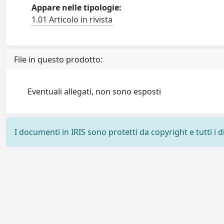
Appare nelle tipologie:
1.01 Articolo in rivista
File in questo prodotto:
Eventuali allegati, non sono esposti
I documenti in IRIS sono protetti da copyright e tutti i di
Powered by
IRIS
-
about IRIS
-
Utilizzo dei cookie
-