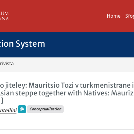
Home
Sfo
tion System
rivista
o jiteley: Mauritsio Tozi v turkmenistrane 
Asian steppe together with Natives: Mauriz
]
Conceptualization
tellini