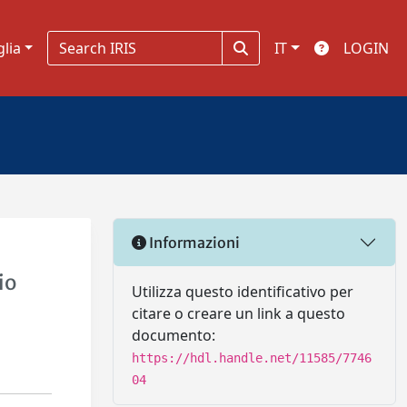
glia
IT
LOGIN
Informazioni
i
io
Utilizza questo identificativo per
citare o creare un link a questo
documento:
https://hdl.handle.net/11585/7746
04