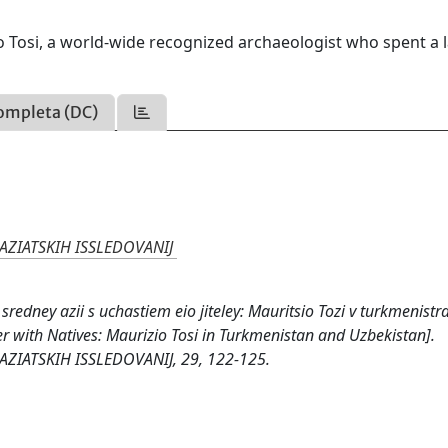
o Tosi, a world-wide recognized archaeologist who spent a 
ompleta (DC)
ZIATSKIH ISSLEDOVANIJ
redney azii s uchastiem eio jiteley: Mauritsio Tozi v turkmenistra
er with Natives: Maurizio Tosi in Turkmenistan and Uzbekistan].
ATSKIH ISSLEDOVANIJ, 29, 122-125.