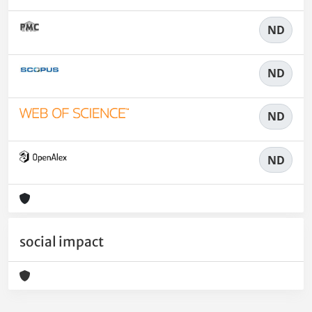
ND
ND
ND
ND
social impact