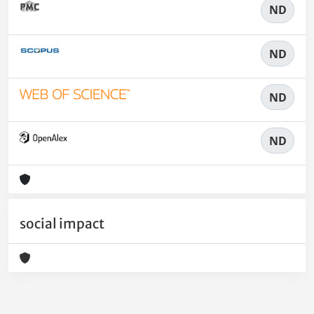
ND
ND
ND
ND
social impact