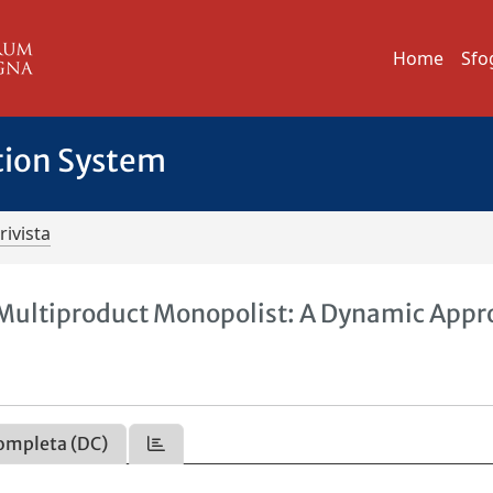
Home
Sfo
tion System
rivista
 Multiproduct Monopolist: A Dynamic App
ompleta (DC)