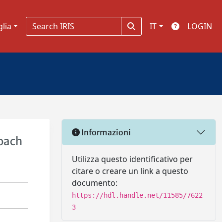
glia
IT
LOGIN
Informazioni
roach
Utilizza questo identificativo per
citare o creare un link a questo
documento:
https://hdl.handle.net/11585/7622
3