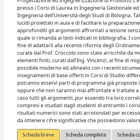
Progettazione ed Ingegnerizzazione di Prodotto L e d
presso i Corsi di Laurea in Ingegneria Gestionale e
Ingegneria dell’Università degli Studi di Bologna. Tal
lucidi proiettati in aula e di facilitare la preparazion
approfonditi gli argomenti affrontati a lezione senza
quale si rimanda ai testi indicati in bibliografia. I co
fine di adattarli alla recente riforma degli Ordiname
curate dal Prof. Croccolo sono state arricchite da m
elementi finiti, curati dall’Ing. Vincenzi, al fine di
possibile moderno ed allineato con i recenti strumen
insegnamenti di base offerti in Corsi di Studio diff
potranno esservi parti di programma già proposte i
oppure che non saranno mai affrontate e trattate a l
caso tutti gli argomenti, pur essendo tra loro corr
compresi e studiati dagli studenti di entrambi i corsi
risultati numerici sono stati arrotondati per eccess
da ottenere cifre significative che possiedono valor
Scheda breve
Scheda completa
Scheda c