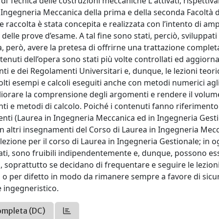
i Tecnica delle costruzioni meccaniche L attivati, rispettiv
d Ingegneria Meccanica della prima e della seconda Facoltà d
e raccolta è stata concepita e realizzata con l’intento di amp
e delle prove d’esame. A tal fine sono stati, perciò, sviluppati
, però, avere la pretesa di offrirne una trattazione complet
ntenuti dell’opera sono stati più volte controllati ed aggiorna
nti e dei Regolamenti Universitari e, dunque, le lezioni teor
olti esempi e calcoli eseguiti anche con metodi numerici agl
 migliorare la comprensione degli argomenti e rendere il volume
ti e metodi di calcolo. Poiché i contenuti fanno riferiment
erenti (Laurea in Ingegneria Meccanica ed in Ingegneria Gest
n altri insegnamenti del Corso di Laurea in Ingegneria Mec
ezione per il corso di Laurea in Ingegneria Gestionale; in o
elati, sono fruibili indipendentemente e, dunque, possono es
, soprattutto se decidano di frequentare e seguire le lezioni.
o o per difetto in modo da rimanere sempre a favore di sicu
e ingegneristico.
ompleta (DC)