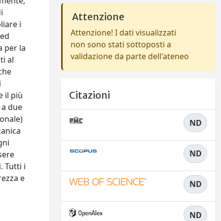
amente,
i
Attenzione
liare i
Attenzione! I dati visualizzati
 ed
non sono stati sottoposti a
a per la
validazione da parte dell'ateneo
ti al
iche
i
Citazioni
 il più
o a due
ionale)
ND
canica
gni
ND
sere
 Tutti i
rezza e
ND
ND