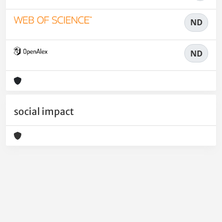
ND
ND
social impact