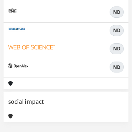
ND
ND
ND
ND
social impact