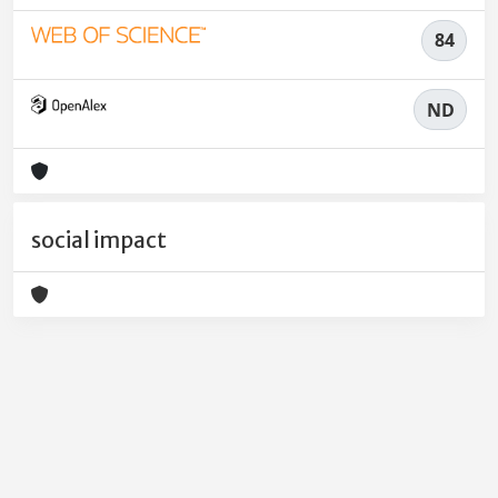
84
ND
social impact
Powered by
IRIS
-
about IRIS
-