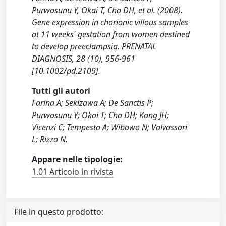
Purwosunu Y, Okai T, Cha DH, et al. (2008).
Gene expression in chorionic villous samples
at 11 weeks' gestation from women destined
to develop preeclampsia. PRENATAL
DIAGNOSIS, 28 (10), 956-961
[10.1002/pd.2109].
Tutti gli autori
Farina A; Sekizawa A; De Sanctis P;
Purwosunu Y; Okai T; Cha DH; Kang JH;
Vicenzi C; Tempesta A; Wibowo N; Valvassori
L; Rizzo N.
Appare nelle tipologie:
1.01 Articolo in rivista
File in questo prodotto: