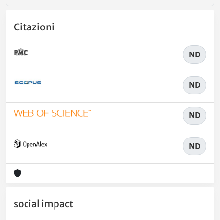
Citazioni
ND
ND
ND
ND
social impact