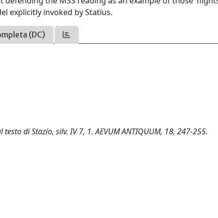
at defending the MSS reading as an example of those ‘flight
l explicitly invoked by Statius.
ompleta (DC)
ul testo di Stazio, silv. IV 7, 1. AEVUM ANTIQUUM, 18, 247-255.