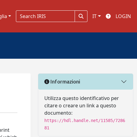
glia
IT
LOGIN
Informazioni
Utilizza questo identificativo per
citare o creare un link a questo
documento:
https://hdl.handle.net/11585/7286
81
print