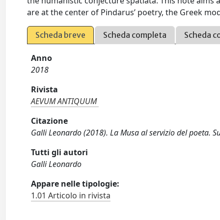
the humanistic conjecture spatiata. This note aims 
are at the center of Pindarus’ poetry, the Greek mode
Scheda breve
Scheda completa
Scheda c
Anno
2018
Rivista
AEVUM ANTIQUUM
Citazione
Galli Leonardo (2018). La Musa al servizio del poeta. S
Tutti gli autori
Galli Leonardo
Appare nelle tipologie:
1.01 Articolo in rivista