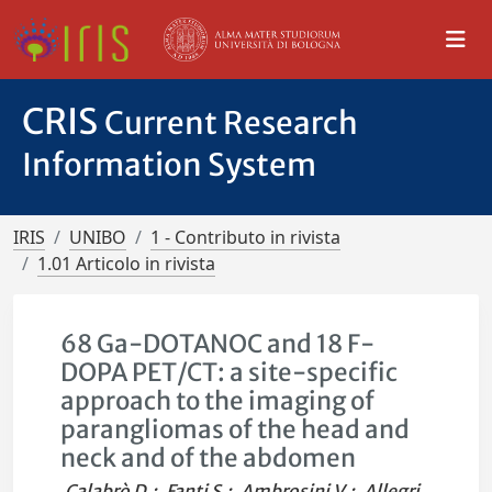
CRIS
Current Research
Information System
IRIS
UNIBO
1 - Contributo in rivista
1.01 Articolo in rivista
68 Ga-DOTANOC and 18 F-
DOPA PET/CT: a site-specific
approach to the imaging of
parangliomas of the head and
neck and of the abdomen
Calabrò D.
;
Fanti S.
;
Ambrosini V.
;
Allegri