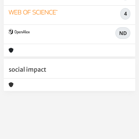
4
ND
social impact
Powered by
IRIS
-
about IRIS
-