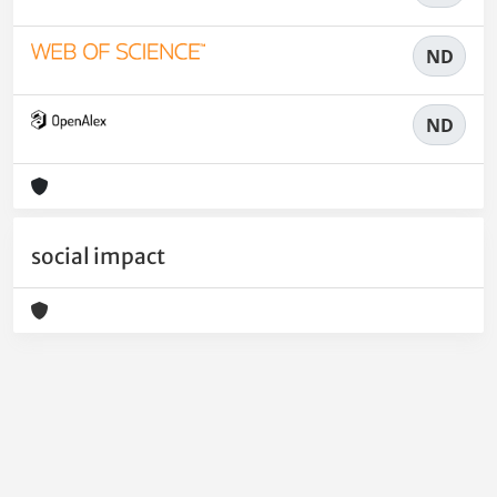
ND
ND
social impact