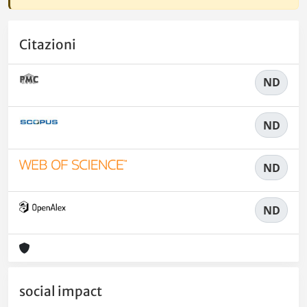
Citazioni
ND
ND
ND
ND
social impact