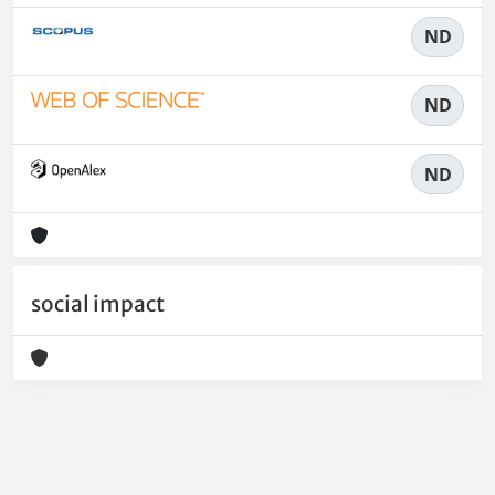
ND
ND
ND
social impact