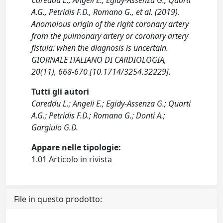
Careddu L., Angeli E., Egidy-Assenza G., Quarti
A.G., Petridis F.D., Romano G., et al. (2019).
Anomalous origin of the right coronary artery
from the pulmonary artery or coronary artery
fistula: when the diagnosis is uncertain.
GIORNALE ITALIANO DI CARDIOLOGIA,
20(11), 668-670 [10.1714/3254.32229].
Tutti gli autori
Careddu L.; Angeli E.; Egidy-Assenza G.; Quarti
A.G.; Petridis F.D.; Romano G.; Donti A.;
Gargiulo G.D.
Appare nelle tipologie:
1.01 Articolo in rivista
File in questo prodotto: