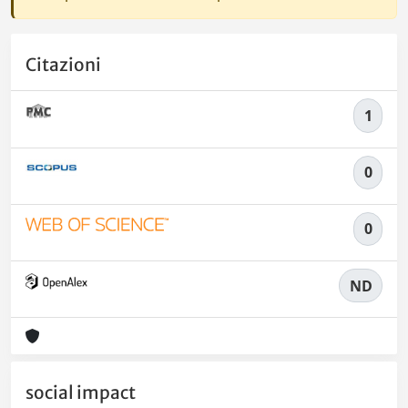
Citazioni
1
0
0
ND
social impact