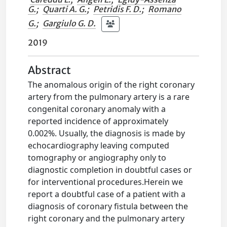
G.
;
Quarti A. G.
;
Petridis F. D.
;
Romano
G.
;
Gargiulo G. D.
2019
Abstract
The anomalous origin of the right coronary
artery from the pulmonary artery is a rare
congenital coronary anomaly with a
reported incidence of approximately
0.002%. Usually, the diagnosis is made by
echocardiography leaving computed
tomography or angiography only to
diagnostic completion in doubtful cases or
for interventional procedures.Herein we
report a doubtful case of a patient with a
diagnosis of coronary fistula between the
right coronary and the pulmonary artery