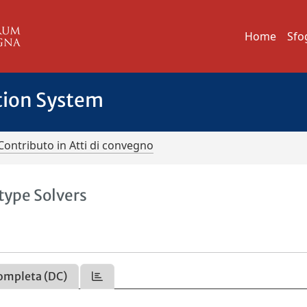
Home
Sfo
tion System
Contributo in Atti di convegno
type Solvers
ompleta (DC)