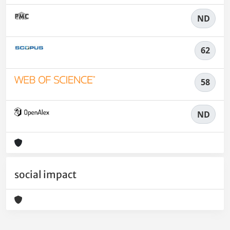
ND
62
58
ND
social impact