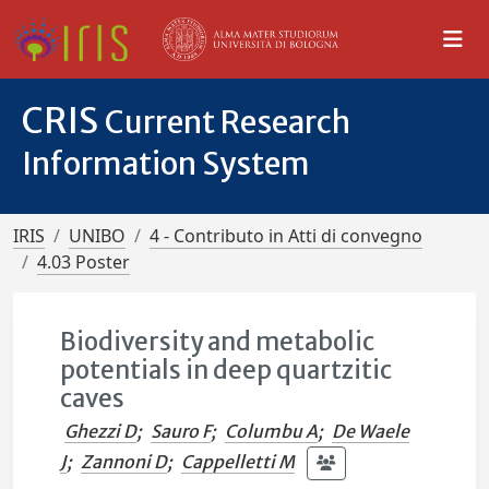
CRIS
Current Research
Information System
IRIS
UNIBO
4 - Contributo in Atti di convegno
4.03 Poster
Biodiversity and metabolic
potentials in deep quartzitic
caves
Ghezzi D
;
Sauro F
;
Columbu A
;
De Waele
J
;
Zannoni D
;
Cappelletti M