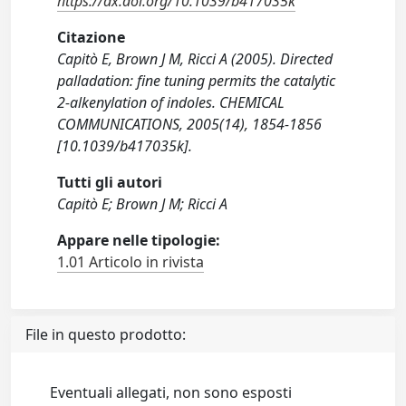
https://dx.doi.org/10.1039/b417035k
Citazione
Capitò E, Brown J M, Ricci A (2005). Directed
palladation: fine tuning permits the catalytic
2-alkenylation of indoles. CHEMICAL
COMMUNICATIONS, 2005(14), 1854-1856
[10.1039/b417035k].
Tutti gli autori
Capitò E; Brown J M; Ricci A
Appare nelle tipologie:
1.01 Articolo in rivista
File in questo prodotto:
Eventuali allegati, non sono esposti