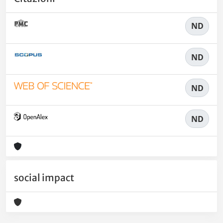
ND
ND
ND
ND
social impact