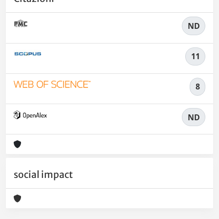
ND
11
8
ND
social impact