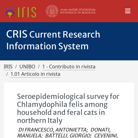
CRIS
Current Research
Information System
IRIS
UNIBO
1 - Contributo in rivista
1.01 Articolo in rivista
Seroepidemiological survey for
Chlamydophila felis among
household and feral cats in
northern Italy
DI FRANCESCO, ANTONIETTA
;
DONATI,
MANUELA
;
BATTELLI, GIORGIO
;
CEVENINI,