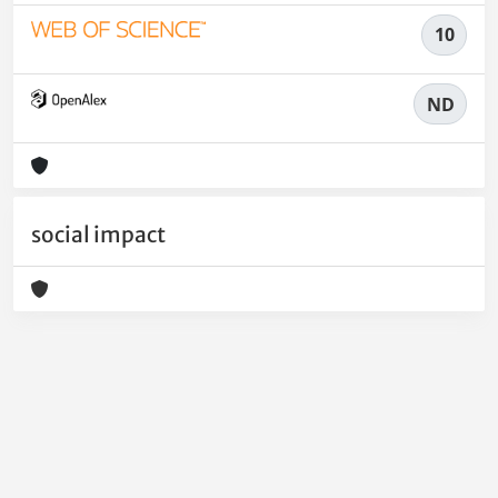
10
ND
social impact
Powered by
IRIS
-
about IRIS
-