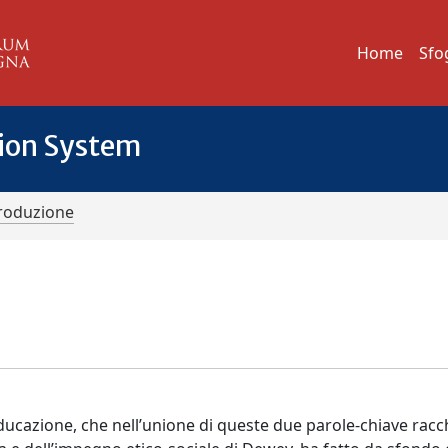
Home
Sfo
tion System
troduzione
ducazione, che nell’unione di queste due parole-chiave racch