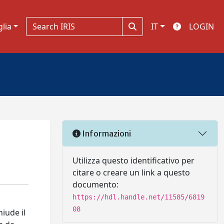
glia
IT
LOGIN
Informazioni
Utilizza questo identificativo per
citare o creare un link a questo
documento:
https://hdl.handle.net/11585/6819
08
iude il