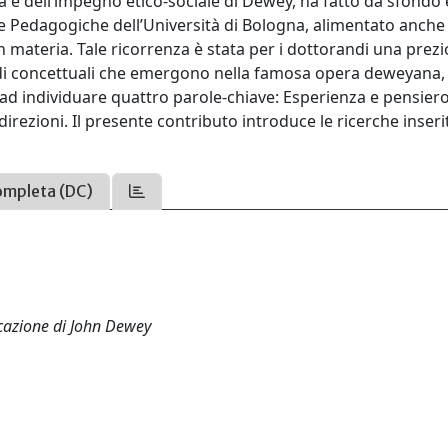
a e dell’impegno etico-sociale di Dewey, ha fatto da sfondo 
nze Pedagogiche dell’Università di Bologna, alimentato anche
n materia. Tale ricorrenza è stata per i dottorandi una prez
nodi concettuali che emergono nella famosa opera deweyana,
no ad individuare quattro parole-chiave: Esperienza e pensiero
direzioni. Il presente contributo introduce le ricerche inseri
ompleta (DC)
cazione di John Dewey