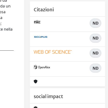
e da
 da un
Citazioni
iosa
 a
ND
;
te nella
ND
ND
ND
social impact