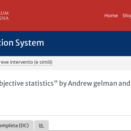
Home
Sfo
tion System
reve intervento (e simili)
bjective statistics" by Andrew gelman and
ompleta (DC)