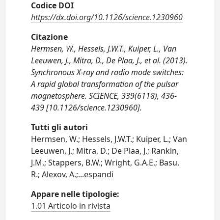
Codice DOI
https://dx.doi.org/10.1126/science.1230960
Citazione
Hermsen, W., Hessels, J.W.T., Kuiper, L., Van
Leeuwen, J., Mitra, D., De Plaa, J., et al. (2013).
Synchronous X-ray and radio mode switches:
A rapid global transformation of the pulsar
magnetosphere. SCIENCE, 339(6118), 436-
439 [10.1126/science.1230960].
Tutti gli autori
Hermsen, W.; Hessels, J.W.T.; Kuiper, L.; Van
Leeuwen, J.; Mitra, D.; De Plaa, J.; Rankin,
J.M.; Stappers, B.W.; Wright, G.A.E.; Basu,
R.; Alexov, A.;
...
espandi
Appare nelle tipologie:
1.01 Articolo in rivista