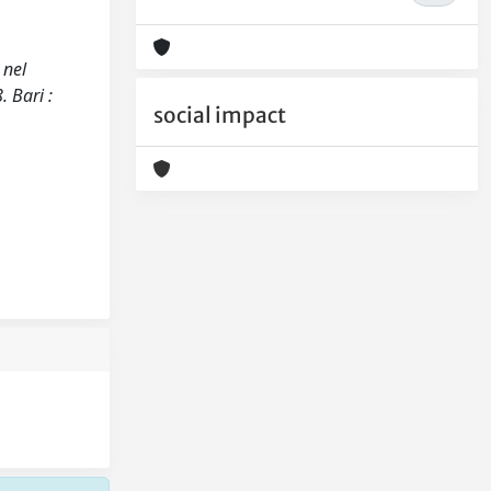
 nel
 Bari :
social impact