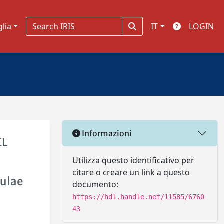
glia
IT
LOGIN
Informazioni
EL
Utilizza questo identificativo per
citare o creare un link a questo
sulae
documento:
https://hdl.handle.net/11585/6760
43