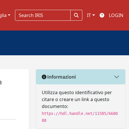
glia
IT
LOGIN
Informazioni
a
Utilizza questo identificativo per
citare o creare un link a questo
documento:
https://hdl.handle.net/11585/6680
88