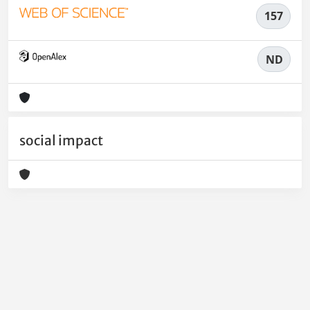
157
ND
social impact
Powered by
IRIS
-
about IRIS
-